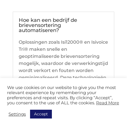
Hoe kan een bedrijf de
brievensortering
automatiseren?
Oplossingen zoals Isi12000® en Isivoice
Tri® maken snelle en
geoptimaliseerde brievensortering
mogelijk, waardoor de verwerkingstijd
wordt verkort en fouten worden
geminimaliseerd. Deze technologieën
stroomlijnen de
We use cookies on our website to give you the most
postverwerkingsprocessen en
relevant experience by remembering your
preferences and repeat visits. By clicking “Accept”,
verhogen de algehele efficiëntie in
you consent to the use of ALL the cookies.
Read More
bedrijfs-postkamers.
Accept
Settings
Wat zijn de voordelen van