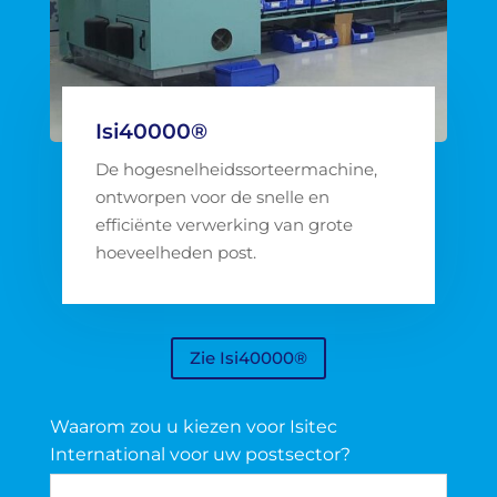
Isi40000®
De hogesnelheidssorteermachine,
ontworpen voor de snelle en
efficiënte verwerking van grote
hoeveelheden post.
Zie Isi40000®
Waarom zou u kiezen voor Isitec
International voor uw postsector?