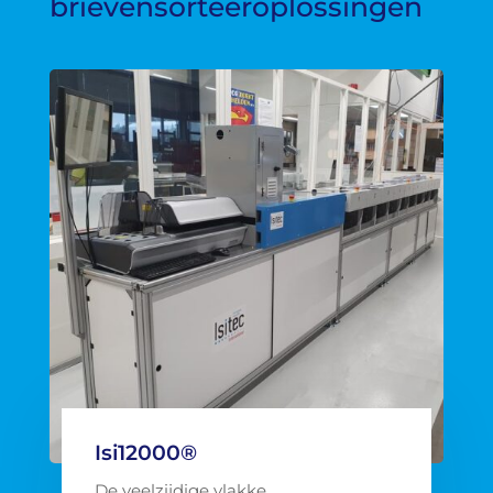
brievensorteeroplossingen
Isi12000®
De veelzijdige vlakke