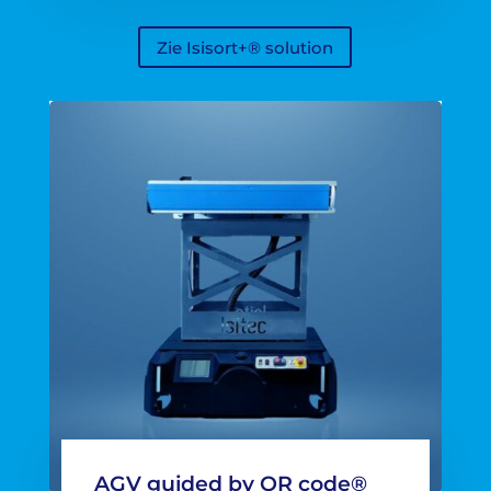
Zie Isisort+® solution
AGV guided by QR code®