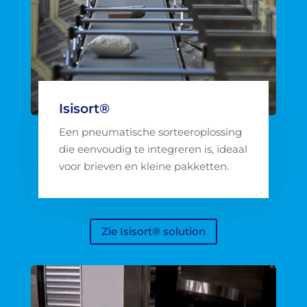
Isisort®
Een pneumatische sorteeroplossing
die eenvoudig te integreren is, ideaal
voor brieven en kleine pakketten.
Zie Isisort® solution