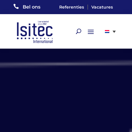

|
Bel ons
Referenties
Vacatures