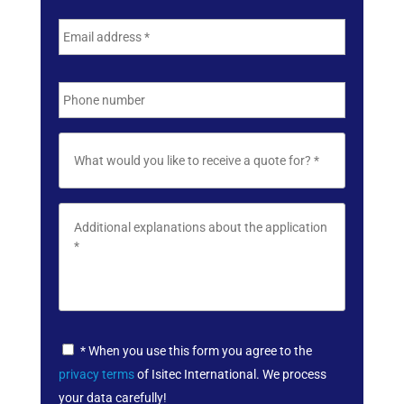
E
m
a
i
P
l
h
a
o
d
n
P
d
e
r
r
o
e
d
s
M
u
s
e
c
*
s
t
s
*
a
g
e
*
P
* When you use this form you agree to the
r
privacy terms
of Isitec International. We process
i
v
your data carefully!