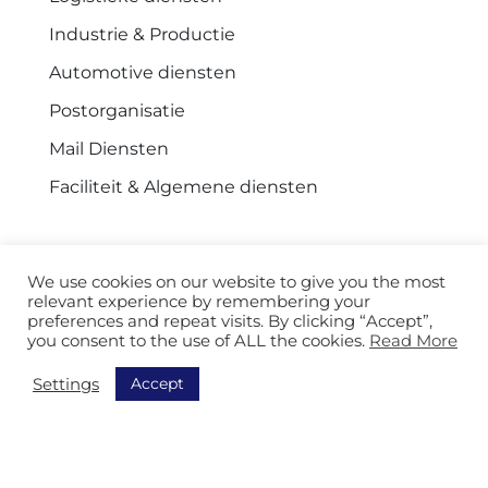
Industrie & Productie
Automotive diensten
Postorganisatie
Mail Diensten
Faciliteit & Algemene diensten
We use cookies on our website to give you the most
Navigatie
relevant experience by remembering your
preferences and repeat visits. By clicking “Accept”,
Ontdek al onze oplossingen
you consent to the use of ALL the cookies.
Read More
Order Picking
Accept
Settings
Sorteren
Uitrusting
Track & Trace