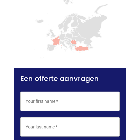
Een offerte aanvragen
N
Voornaa
a
m
e
*
Achtern