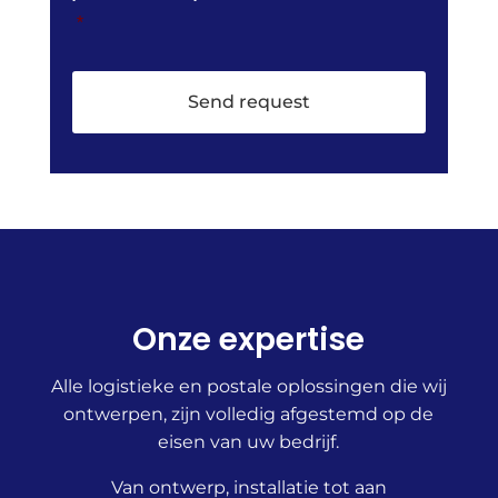
a
*
c
y
P
o
l
i
c
y
*
Onze expertise
Alle logistieke en postale oplossingen die wij
ontwerpen, zijn volledig afgestemd op de
eisen van uw bedrijf.
Van ontwerp, installatie tot aan