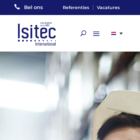

|
Bel ons
Referenties
Vacatures