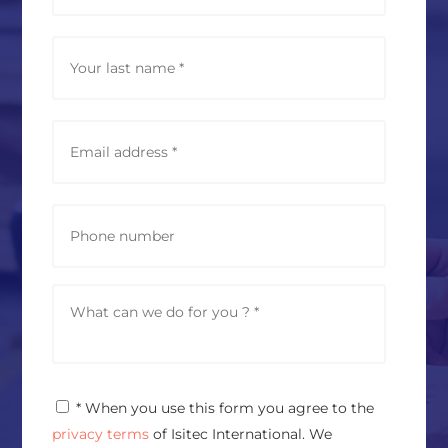
m
e
*
Last
E
m
a
i
l
P
a
h
d
o
d
n
r
e
M
e
e
s
s
s
s
*
a
g
P
* When you use this form you agree to the
e
r
*
privacy terms
of Isitec International. We
i