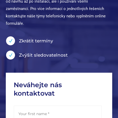
od návrhu až po instalaci, ale i používání všemi
zaměstnanci. Pro více informací o jednotlivých řešeních
kontaktujte náše týmy telefonicky nebo vyplněním online
formuláře.
Zkrátit termíny
N
Zvýšit sledovatelnost
N
Neváhejte nás
kontaktovat
N
First
a