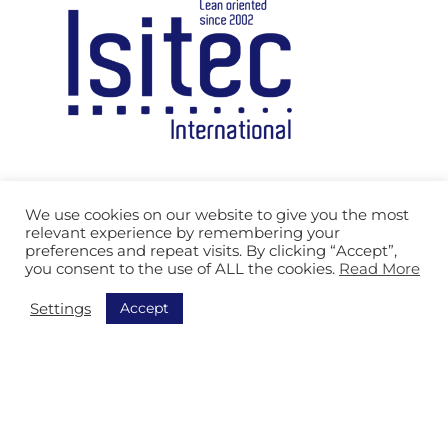
Call us

We use cookies on our website to give you the most
relevant experience by remembering your
preferences and repeat visits. By clicking “Accept”,
Send us an email

you consent to the use of ALL the cookies.
Read More
Accept
Settings
Our solutions
Logistic Services