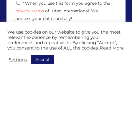
P
* When you use this form you agree to the
e
r
*
privacy terms
of Isitec International. We
i
v
process your data carefully!
a
*
c
We use cookies on our website to give you the most
y
relevant experience by remembering your
P
preferences and repeat visits. By clicking “Accept”,
o
you consent to the use of ALL the cookies.
Read More
l
i
Accept
Settings
c
y
*