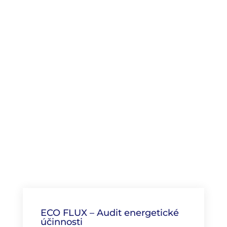
Od roku 2017 začlenila společnost Isitec
International společenskou odpovědnost
firem (CSR) jako nedílnou součást své
strategie.
Náš akční plán je postaven na několika
klíčových pilířích:
e
nvironmentální
odpovědnosti, pohodě zaměstnanců,
rozmanitosti, transparentnosti a
udržitelném růstu. Již byly realizovány
konkrétní iniciativy, které odrážejí náš
dlouhodobý závazek k odpovědným a
etickým obchodním praktikám.
ECO FLUX – Audit energetické
účinnosti