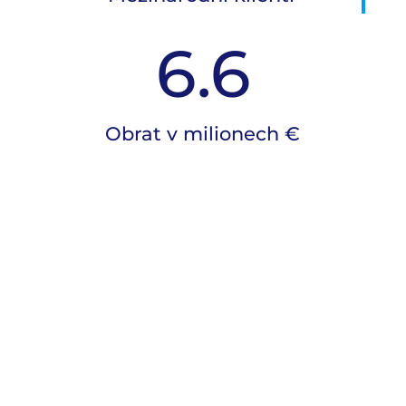
6.6
Obrat v milionech €
Náš přístup k
společenské
odpovědnosti (CSR)