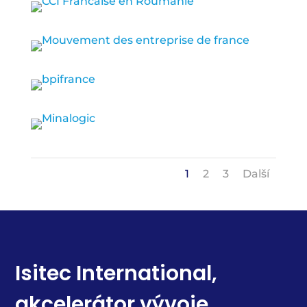
1
2
3
Další
Isitec International,
akcelerátor vývoje