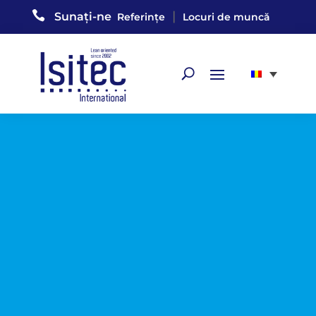

|
Sunați-ne
Referințe
Locuri de muncă