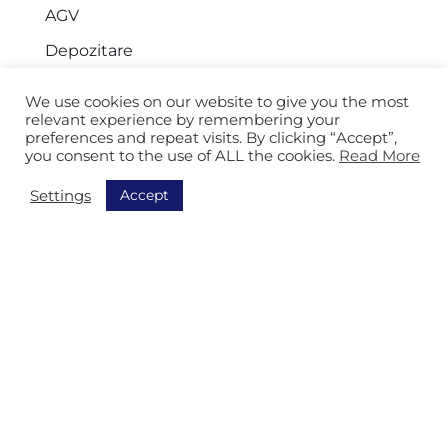
AGV
Depozitare
We use cookies on our website to give you the most
relevant experience by remembering your
Despre noi
preferences and repeat visits. By clicking “Accept”,
you consent to the use of ALL the cookies.
Read More
Despre Isitec
Accept
Settings
Referințe
Informații de contact
Tara
Franța
Belgia
Olanda