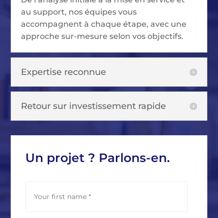
au support, nos équipes vous
accompagnent à chaque étape, avec une
approche sur-mesure selon vos objectifs.
Expertise reconnue
Retour sur investissement rapide
Un projet ? Parlons-en.
N
First
a
m
e