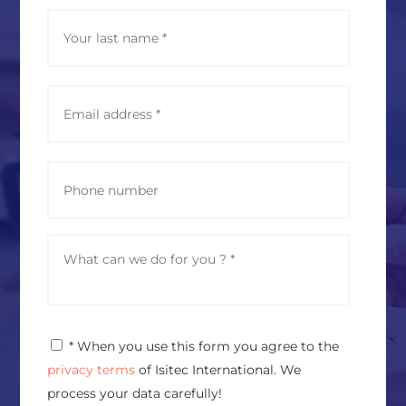
*
Last
E
m
a
i
l
P
a
h
d
o
d
n
r
e
M
e
e
s
s
s
s
*
a
g
P
* When you use this form you agree to the
e
r
*
privacy terms
of Isitec International. We
i
v
process your data carefully!