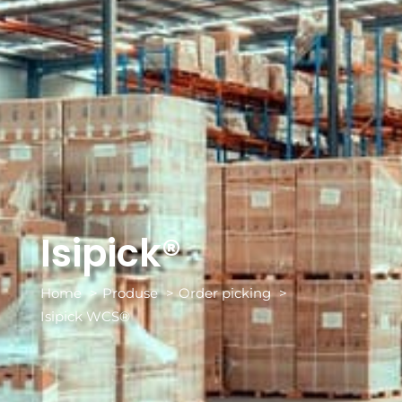
Isipick®
Home
Produse
Order picking
Isipick WCS®