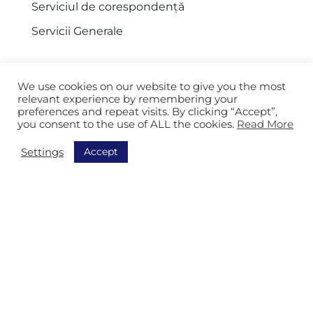
Serviciul de corespondență
Servicii Generale
We use cookies on our website to give you the most
Navigație
relevant experience by remembering your
preferences and repeat visits. By clicking “Accept”,
you consent to the use of ALL the cookies.
Read More
Descoperiți toate soluțiile noastre
Order Picking
Accept
Settings
Sortare
Echipamentt
Track & Trace
AGV
Depozitare