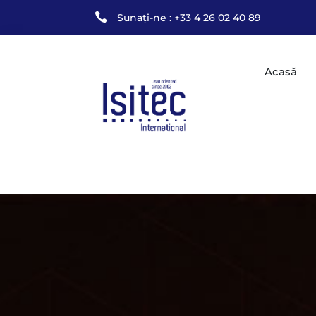

Sunați-ne : +33 4 26 02 40 89
Acasă