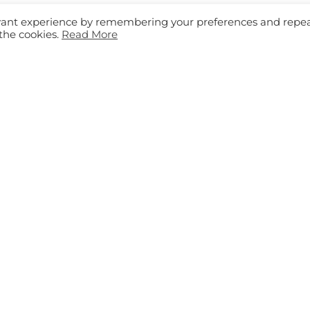
Order Picking
Informații d
 Fabricație
evant experience by remembering your preferences and repe
 the cookies.
Read More
Sortare
ustria auto
Echipamentt
 poștale
Track & Trace
AGV
ență
Depozitare
nerale
esign by Yooker
Cook