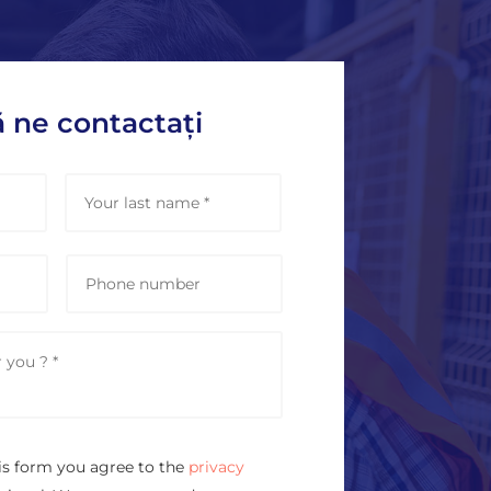
ă ne contactați
First
Last
P
h
o
n
e
is form you agree to the
privacy