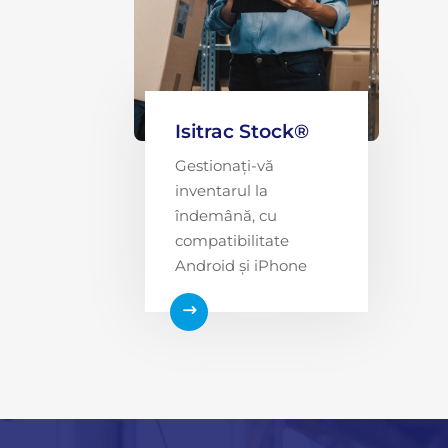
Isitrac Stock®
Gestionați-vă
inventarul la
îndemână, cu
compatibilitate
Android și iPhone
$