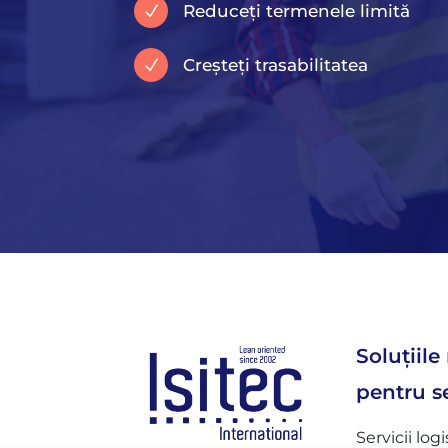
Reduceți termenele limită
N
Creșteți trasabilitatea
N
Soluțiile
pentru s
Servicii logi