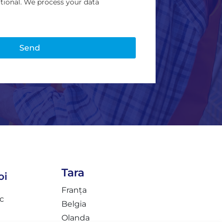
ational. We process your data
Tara
oi
Franța
c
Belgia
Olanda