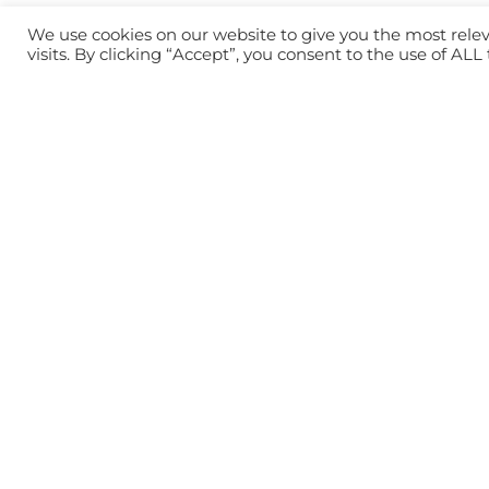
Industrie &
We use cookies on our website to give you the most rel
visits. By clicking “Accept”, you consent to the use of ALL
Servicii ind
Dați-ne un

Organizații
telefon
Serviciul de
Trimiteți-ne un

corespond
e-mail
Servicii Ge
© Copyright 2023 – Isitec International |
Webd