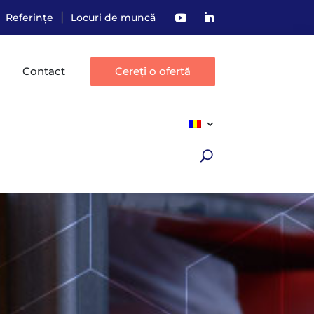
|
Referințe
Locuri de muncă
Contact
Cereți o ofertă