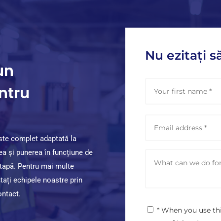
Nu ezitați s
un
N
ntru
a
m
e
E
*
m
a
este complet adaptată la
i
ea și punerea în funcțiune de
M
l
e
a
etapă. Pentru mai multe
s
d
tați echipele noastre prin
s
d
a
ontact.
r
g
e
P
* When you use th
e
s
r