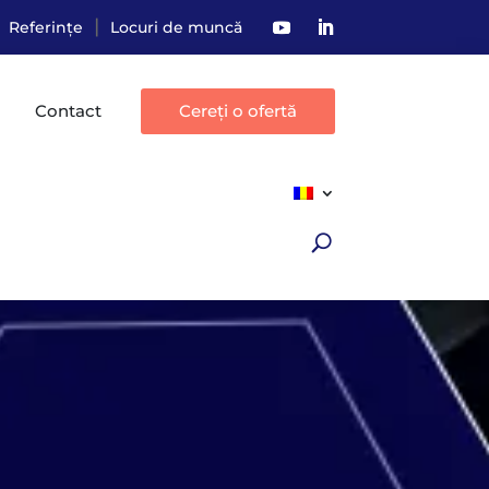
|
Referințe
Locuri de muncă
Contact
Cereți o ofertă