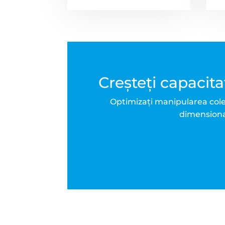
Creșteți capacit
Optimizați manipularea colet
dimensionar