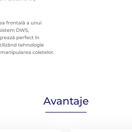
ea frontală a unui
 sistem DWS,
rează perfect în
utilizând tehnologie
 manipularea coletelor.
Avantaje