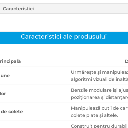
Caracteristici
Caracteristici ale produsului
rincipală
D
Urmărește și manipulează
ziune
algoritmi vizuali de înalt
Benzile modulare își aju
lor
poziționarea și distanțar
Manipulează cutii de cart
 de colete
colete plate și altele.
Construit pentru durabil