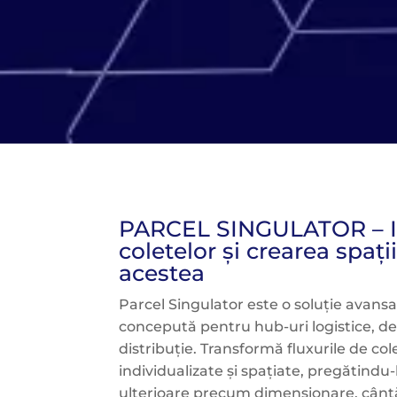
PARCEL SINGULATOR – In
coletelor și crearea spații
acestea
Parcel Singulator este o soluție avan
concepută pentru hub-uri logistice, de
distribuție. Transformă fluxurile de cole
individualizate și spațiate, pregătindu
ulterioare precum dimensionare, cântă