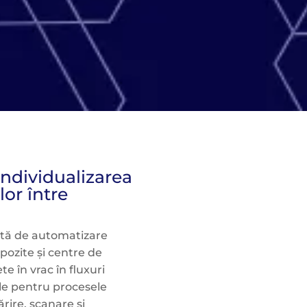
dividualizarea
lor între
sată de automatizare
pozite și centre de
te în vrac în fluxuri
-le pentru procesele
rire, scanare și