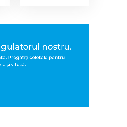
gulatorul nostru.
ță. Pregătiți coletele pentru
e și viteză.