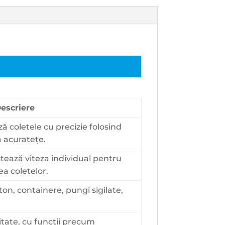
escriere
 coletele cu precizie folosind
ă acuratețe.
stează viteza individual pentru
ea coletelor.
on, containere, pungi sigilate,
itate, cu funcții precum