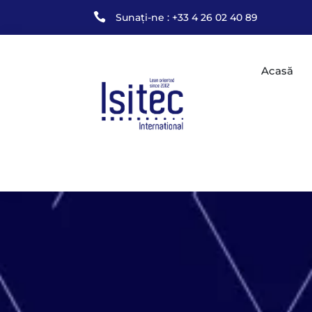

Sunați-ne : +33 4 26 02 40 89
Acasă