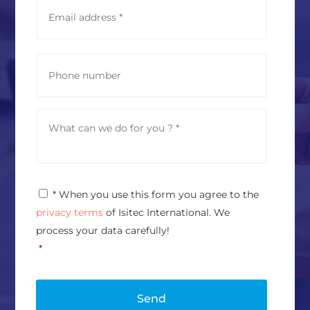
E
m
a
i
l
P
a
h
d
o
d
n
r
e
M
e
e
s
s
s
s
*
a
g
P
* When you use this form you agree to the
e
r
*
privacy terms
of Isitec International. We
i
v
process your data carefully!
a
*
c
y
P
o