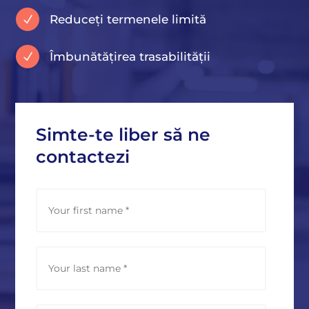
Reduceți termenele limită
N
Îmbunătățirea trasabilității
N
Simte-te liber să ne
contactezi
N
First
a
m
e
*
Last