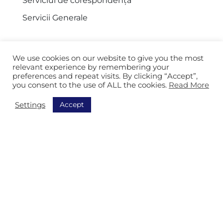
Serviciul de corespondență
Servicii Generale
We use cookies on our website to give you the most
Navigație
relevant experience by remembering your
preferences and repeat visits. By clicking “Accept”,
you consent to the use of ALL the cookies.
Read More
Descoperiți toate soluțiile noastre
Order Picking
Accept
Settings
Sortare
Echipamentt
Track & Trace
AGV
Depozitare