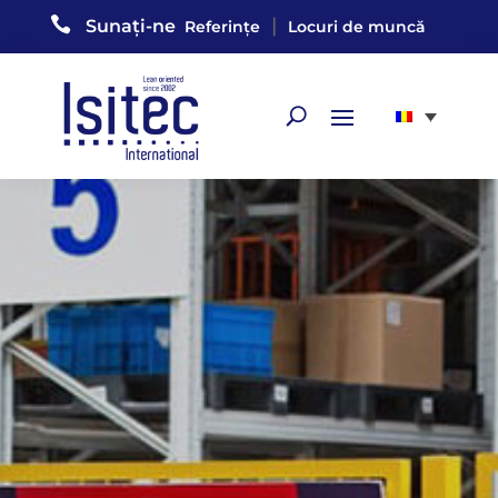

|
Sunați-ne
Referințe
Locuri de muncă