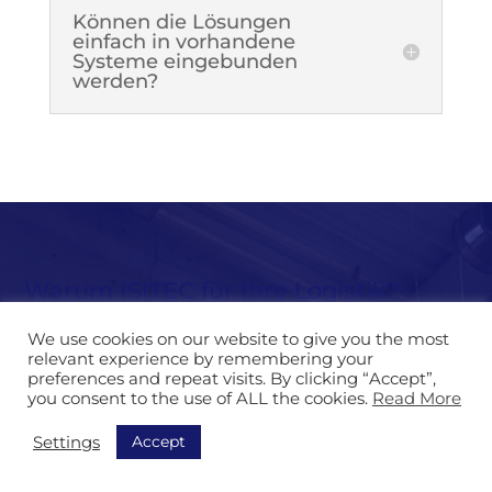
Können die Lösungen
einfach in vorhandene
Systeme eingebunden
werden?
Warum ISITEC für Ihre Logistik?
We use cookies on our website to give you the most
relevant experience by remembering your
preferences and repeat visits. By clicking “Accept”,
Persönliche Betreuung von
you consent to the use of ALL the cookies.
Read More
Anfang bis Ende
Accept
Settings
Von der Erstanalyse über die
Inbetriebnahme bis hin zum Support