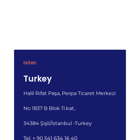
Isitec
Turkey
Halil Rıfat Paşa, Perpa Ticaret Merkezi
No 1837 B Blok 11.kat,
34384 Şişli/İstanbul
-Turkey
Tel. + 90 541 634 16 40