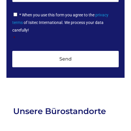
e
*
P
* When you use this form you agree to the
privacy
r
terms
of Isitec International. We process your data
i
v
carefully!
a
*
c
y
P
o
l
i
c
y
*
Unsere Bürostandorte