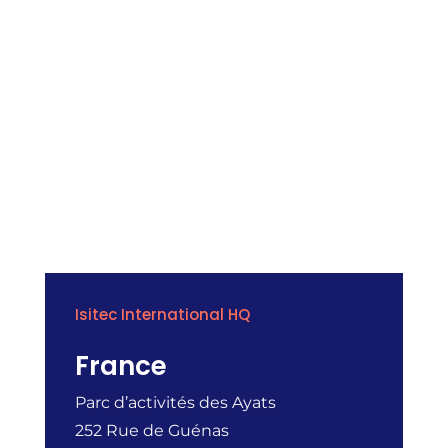
Isitec International HQ
France
Parc d’activités des Ayats
252 Rue de Guénas