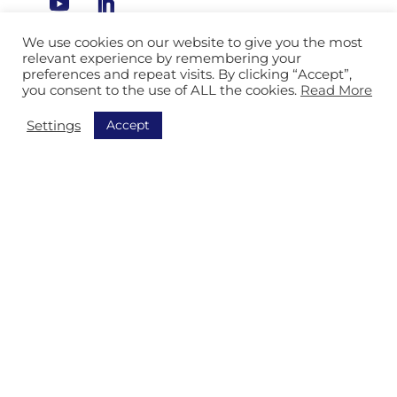
We use cookies on our website to give you the most
relevant experience by remembering your
Unsere Lösungen für die Branche
preferences and repeat visits. By clicking “Accept”,
you consent to the use of ALL the cookies.
Read More
Logistikdienstleistungen
Accept
Settings
Industrie & Fertigung
Automobilindustrie
Postdienste
Poststelle
Gebäude und allgemeine Dienste
Navigation
Entdecken Sie alle unsere Lösungen