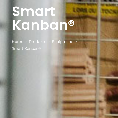
Smart
Kanban®
Home
Produkte
Equipment
Smart Kanban®