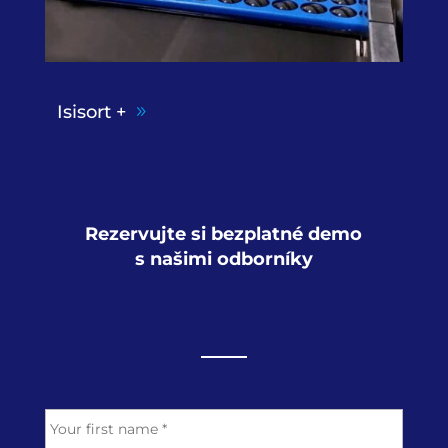
Isisort +
Rezervujte si bezplatné demo
s našimi odborníky
N
First
a
m