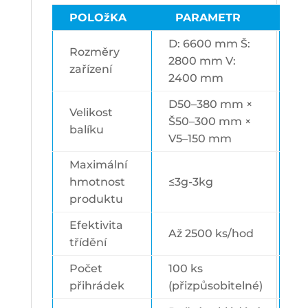
POLOžKA
PARAMETR
D: 6600 mm Š:
Rozměry
2800 mm V:
zařízení
2400 mm
D50–380 mm ×
Velikost
Š50–300 mm ×
balíku
V5–150 mm
Maximální
hmotnost
≤3g-3kg
produktu
Efektivita
Až 2500 ks/hod
třídění
Počet
100 ks
přihrádek
(přizpůsobitelné)