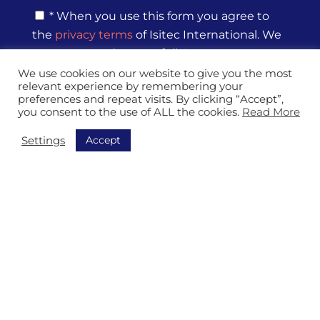
*
P
* When you use this form you agree to
r
the
privacy terms
of Isitec International. We
i
v
process your data carefully!
a
*
We use cookies on our website to give you the most
c
relevant experience by remembering your
y
preferences and repeat visits. By clicking “Accept”,
P
you consent to the use of ALL the cookies.
Read More
o
l
Accept
Settings
i
c
y
*