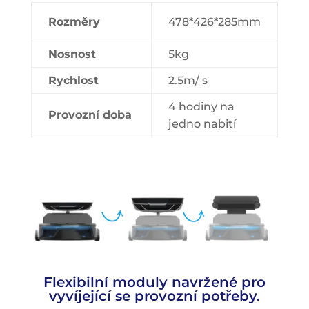
Rozměry
478*426*285mm
Nosnost
5kg
Rychlost
2.5m/ s
4 hodiny na
Provozní doba
jedno nabití
Flexibilní moduly navržené pro
vyvíjející se provozní potřeby.