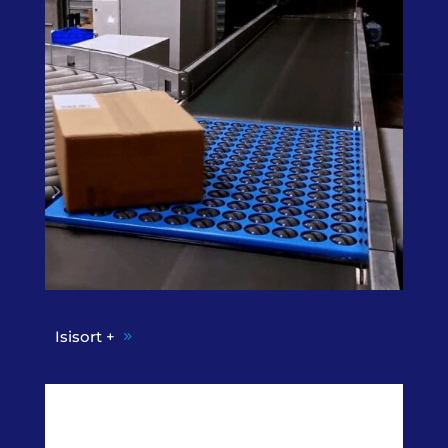
Isisort +