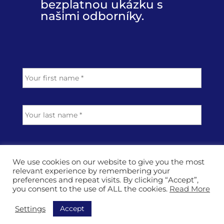
bezplatnou ukázku s
našimi odborníky.
N
First
a
m
e
Last
*
E
m
We use cookies on our website to give you the most
a
relevant experience by remembering your
i
P
preferences and repeat visits. By clicking “Accept”,
l
h
you consent to the use of ALL the cookies.
Read More
a
o
d
n
Accept
Settings
T
d
e
o
r