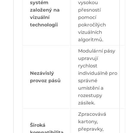
systém
vysokou
založený na
přesností
vizuální
pomocí
technologii
pokročilých
vizuálních
algoritmů.
Modulární pásy
upravují
rychlost
Nezávislý
individuálně pro
provoz pásů
správné
umístění a
rozestupy
zásilek.
Zpracovává
kartony,
Široká
přepravky,
kompatibilita