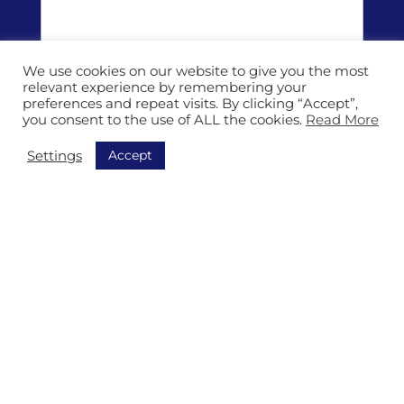
*
*
s
s
a
g
We use cookies on our website to give you the most
e
relevant experience by remembering your
*
P
preferences and repeat visits. By clicking “Accept”,
* When you use this form you agree to
you consent to the use of ALL the cookies.
Read More
r
the
privacy terms
of Isitec International. We
i
Accept
Settings
v
process your data carefully!
a
*
c
y
P
o
l
i
c
y
*