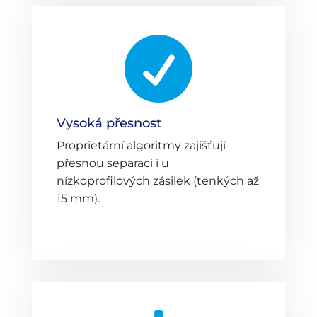

Vysoká přesnost
Proprietární algoritmy zajišťují
přesnou separaci i u
nízkoprofilových zásilek (tenkých až
15 mm).