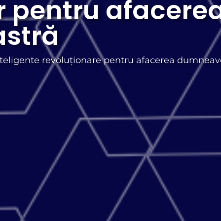
r pentru afacere
stră
 inteligente revoluționare pentru afacerea dumneav