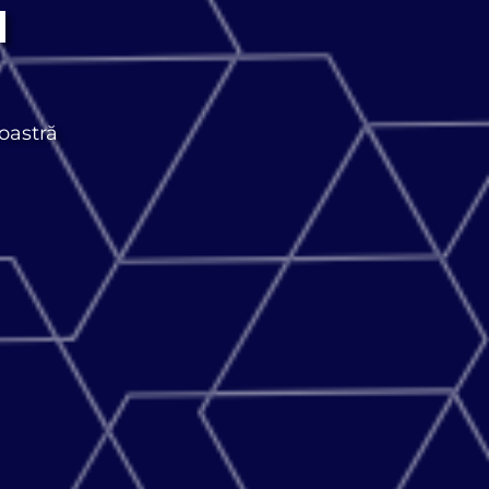
a
oastră