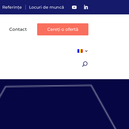
|
Referințe
Locuri de muncă
Contact
Cereți o ofertă