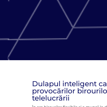
Dulapul inteligent c
provocărilor birourilor
telelucrării