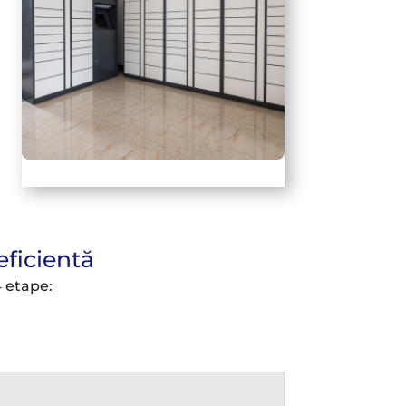
eficientă
 etape: