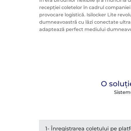
În era birourilor flexibile și a muncii la
recepției coletelor în cadrul companie
provocare logistică. Isilocker Lite rev
dumneavoastră cu lăzi conectate ultra-
adaptează perfect mediului dumneavoa
O soluți
Sistem
1- Înregistrarea coletului pe plat