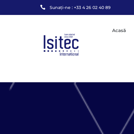

Sunați-ne : +33 4 26 02 40 89
Acasă