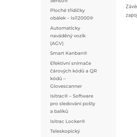
Senso®
Závě
Ploché třídičky
zapoj
obálek – Isi12000®
Automaticky
naváděný vozík
(AGV)
Smart Kanban®
Efektivní snímače
čárových kódů a QR
kódů –
Glovescanner
Isitrac® – Software
pro sledování pošty
a balíků
Isitrac Locker®
Teleskopický