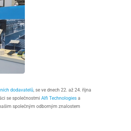
vních dodavatelů
, se ve dnech 22. až 24. října
áci se společnostmi
Alfi Technologies
a
íky našim společným odborným znalostem