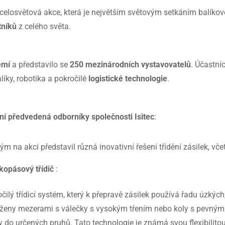
celosvětová akce, která je největším světovým setkáním balíkov
tníků
z celého světa.
emí
a představilo se
250 mezinárodních vystavovatelů
. Účastní
líky, robotika a pokročilé
logistické technologie
.
ní předvedená odborníky společnosti Isitec
:
ým na akci představil různá inovativní řešení třídění zásilek, vče
kopásový třídič
:
čilý třídicí systém, který k přepravě zásilek používá řadu úzkýc
ženy mezerami s válečky s vysokým třením nebo koly s pevným ú
y do určených pruhů. Tato technologie je známá svou flexibilitou