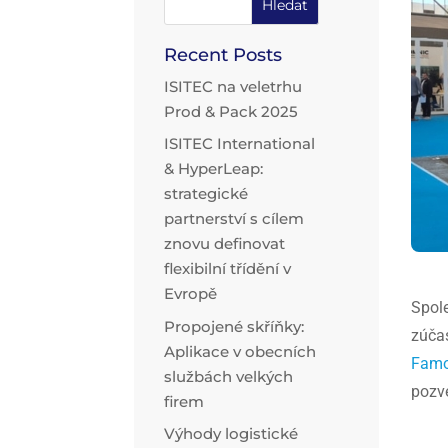
Recent Posts
ISITEC na veletrhu
Prod & Pack 2025
ISITEC International
& HyperLeap:
strategické
partnerství s cílem
znovu definovat
flexibilní třídění v
Evropě
Spol
Propojené skříňky:
zúčas
Aplikace v obecních
Fam
službách velkých
pozv
firem
Výhody logistické