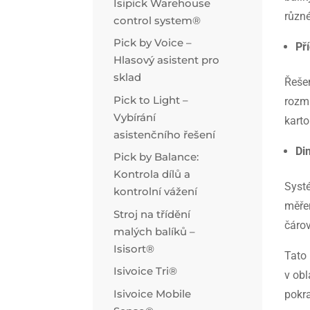
Isipick Warehouse
různé
control system®
Pick by Voice –
Př
Hlasový asistent pro
sklad
Řešen
Pick to Light –
rozmí
Vybírání
karto
asistenčního řešení
Di
Pick by Balance:
Kontrola dílů a
Systé
kontrolní vážení
měře
Stroj na třídění
čárov
malých balíků –
Isisort®
Tato 
Isivoice Tri®
v obl
Isivoice Mobile
pokra