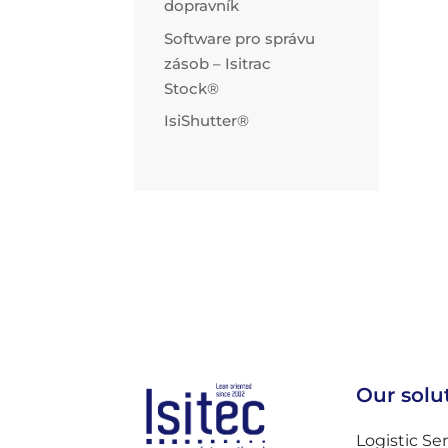
dopravník
Software pro správu
zásob – Isitrac
Stock®
IsiShutter®
Our solu
Logistic Se