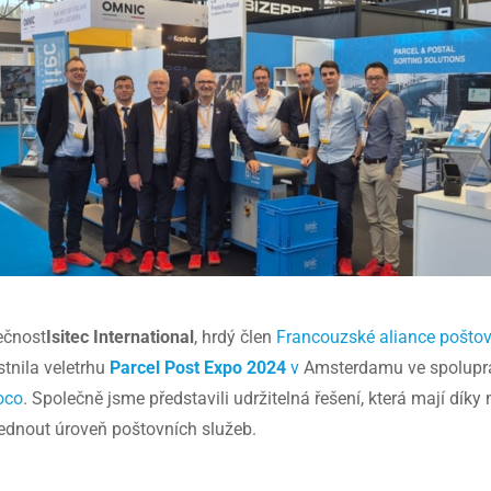
ečnost
Isitec International
, hrdý člen
Francouzské aliance pošto
tnila veletrhu
Parcel Post Expo 2024
v
Amsterdamu ve spolupr
oco
. Společně jsme představili udržitelná řešení, která mají d
ednout úroveň poštovních služeb.