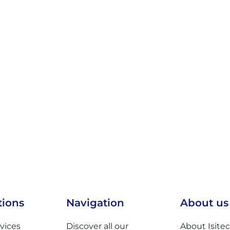
tions
Navigation
About us
rvices
Discover all our
About Isitec