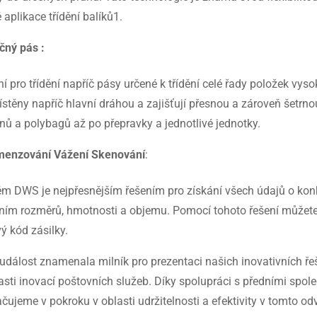
 aplikace třídění balíků1.
íčný pás :
í pro třídění napříč pásy určené k třídění celé řady položek vyso
stěny napříč hlavní dráhou a zajišťují přesnou a zároveň šetrn
nů a polybagů až po přepravky a jednotlivé jednotky.
menzování Vážení Skenování
:
m DWS je nejpřesnějším řešením pro získání všech údajů o konk
ním rozměrů, hmotnosti a objemu. Pomocí tohoto řešení můžete
ý kód zásilky.
událost znamenala milník pro prezentaci našich inovativních ře
asti inovací poštovních služeb. Díky spolupráci s předními spole
čujeme v pokroku v oblasti udržitelnosti a efektivity v tomto odv