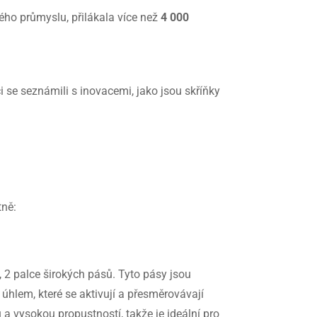
ého průmyslu, přilákala více než
4 000
ci se seznámili s inovacemi, jako jsou skříňky
tně:
h, 2 palce širokých pásů. Tyto pásy jsou
hlem, které se aktivují a přesměrovávají
 a vysokou propustností, takže je ideální pro