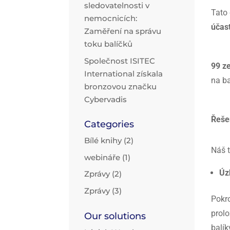
sledovatelnosti v
Tato 
nemocnicích:
účas
Zaměření na správu
toku balíčků
Společnost ISITEC
99 z
International získala
na ba
bronzovou značku
Cybervadis
Řeše
Categories
Bílé knihy
(2)
Náš t
webináře
(1)
Úz
Zprávy
(2)
Zprávy
(3)
Pokro
prolo
Our solutions
balík