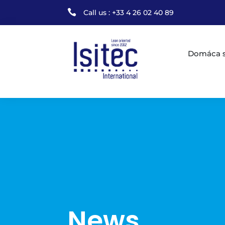

Call us : +33 4 26 02 40 89
Domáca s
News