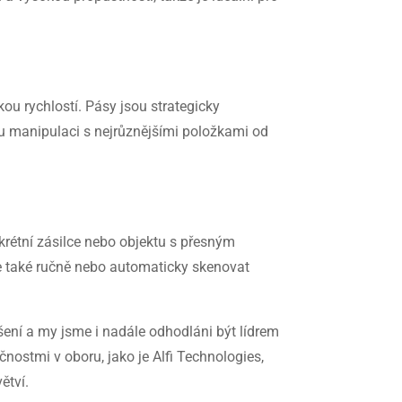
kou rychlostí. Pásy jsou strategicky
ou manipulaci s nejrůznějšími položkami od
rétní zásilce nebo objektu s přesným
 také ručně nebo automaticky skenovat
šení a my jsme i nadále odhodláni být lídrem
čnostmi v oboru, jako je Alfi Technologies,
ětví.