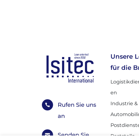
Unsere 
für die 
Logistikdie
en
Industrie &
Rufen Sie uns

Automobili
an
Postdienst
Senden Sie

Poststelle