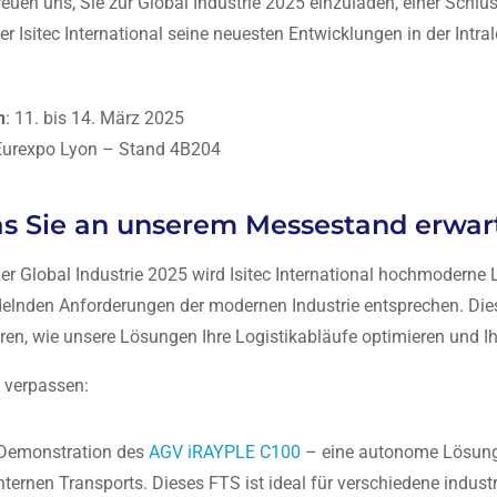
reuen uns, Sie zur Global Industrie 2025 einzuladen, einer Schlüs
er Isitec International seine neuesten Entwicklungen in der Intral
n
: 11. bis 14. März 2025
 Eurexpo Lyon – Stand 4B204
s Sie an unserem Messestand erwar
er Global Industrie 2025 wird Isitec International hochmoderne 
lnden Anforderungen der modernen Industrie entsprechen. Dies 
ren, wie unsere Lösungen Ihre Logistikabläufe optimieren und Ih
 verpassen:
-Demonstration des
AGV iRAYPLE C100
– eine autonome Lösung 
nternen Transports. Dieses FTS ist ideal für verschiedene indus