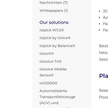
Nachrichten
(7)
Whitepapers
(1)
3C
Aut
Our solutions
Ha
Isipick WCS®
Ha
Isipick by Voice®
Isipick by Balance®
Bera
herau
Isisort®
Gesc
Isivoice Tri®
Isivoice Mobile
Pla
Senso®
Isi12000®
Reser
Automatisierte
Transportfahrzeuge
Proz
(AGV) und