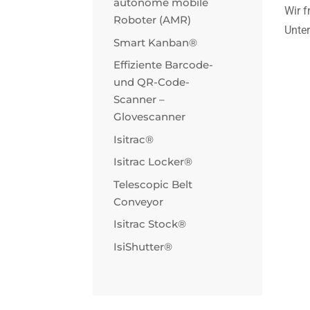
autonome mobile
Wir f
Roboter (AMR)
Unte
Smart Kanban®
Effiziente Barcode-
und QR-Code-
Scanner –
Glovescanner
Isitrac®
Isitrac Locker®
Telescopic Belt
Conveyor
Isitrac Stock®
IsiShutter®