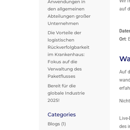
Wir f
Anwendungen in
auf d
den allgemeinen
Abteilungen großer
Unternehmen
Date
Die Vorteile der
Ort
:
logistischen
Rückverfolgbarkeit
im Krankenhaus:
Wa
Fokus auf die
Verwaltung des
Auf d
Paketflusses
wande
Bereit für die
erfah
globale Industrie
2025!
Nicht
Categories
Live
Blogs
(1)
des i