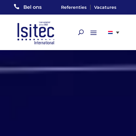

|
Bel ons
Referenties
Vacatures