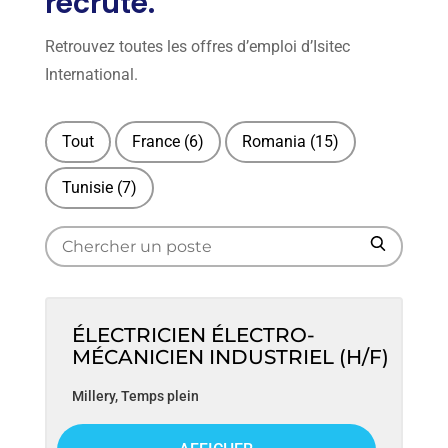
recrute.
Retrouvez toutes les offres d’emploi d’Isitec
International.
Tout
France
(6)
Romania
(15)
Tunisie
(7)
S
S
e
e
a
a
r
r
c
ÉLECTRICIEN ÉLECTRO-
h
c
MÉCANICIEN INDUSTRIEL (H/F)
h
Millery
,
Temps plein
f
o