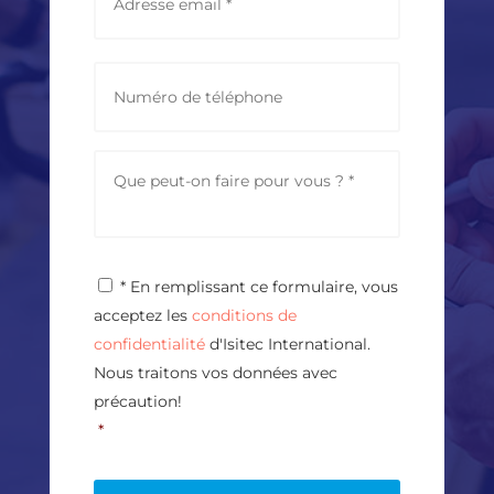
m
a
i
l
P
a
h
d
o
d
n
r
e
M
e
e
s
s
s
s
*
a
g
P
* En remplissant ce formulaire, vous
e
r
*
acceptez les
conditions de
i
v
confidentialité
d'Isitec International.
a
Nous traitons vos données avec
c
précaution!
y
P
*
o
l