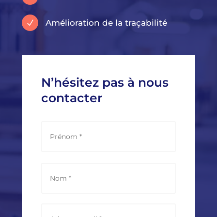
Amélioration de la traçabilité
N
N’hésitez pas à nous
contacter
N
Prénom
a
m
e
*
Nom
E