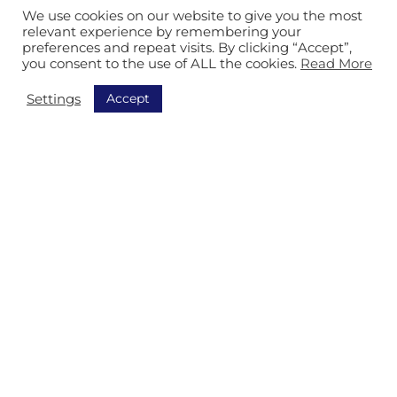
Organisation postale
We use cookies on our website to give you the most
relevant experience by remembering your
Service courrier
preferences and repeat visits. By clicking “Accept”,
you consent to the use of ALL the cookies.
Read More
Établissement et services généraux
Accept
Settings
Navigation
Découvrez toutes nos solutions
Order Picking
Tri
Équipement
Track & Trace
AGV
Stockage