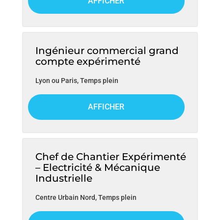
AFFICHER
r
j
o
b
Ingénieur commercial grand
compte expérimenté
s
Lyon ou Paris
,
Temps plein
AFFICHER
Chef de Chantier Expérimenté
– Electricité & Mécanique
Industrielle
Centre Urbain Nord
,
Temps plein