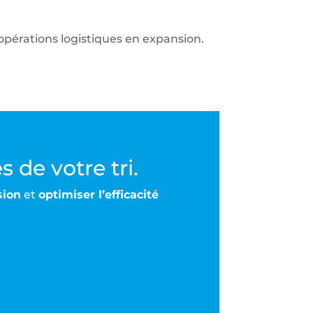
 opérations logistiques en expansion.
 de votre tri.
sion
et
optimiser l’efficacité