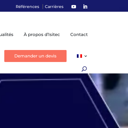
|
Références
Carrières
ualités
À propos d’Isitec
Contact
Demander un devis