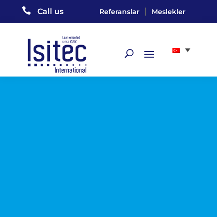

|
Call us
Referanslar
Meslekler