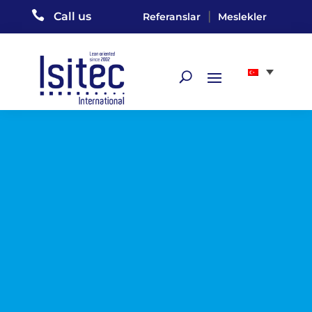

|
Call us
Referanslar
Meslekler