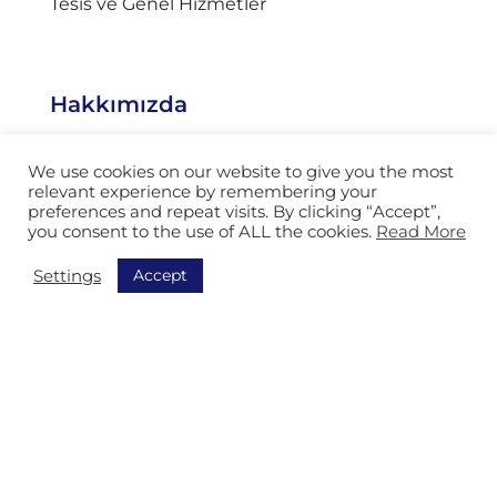
Tesis ve Genel Hizmetler
Hakkımızda
Isitec hakkında
We use cookies on our website to give you the most
relevant experience by remembering your
Referanslar
preferences and repeat visits. By clicking “Accept”,
you consent to the use of ALL the cookies.
Read More
İletişim bilgileri
Accept
Settings
Navigasyon
Tüm çözümlerimizi keşfedin
Sipariş toplama
Sıralama