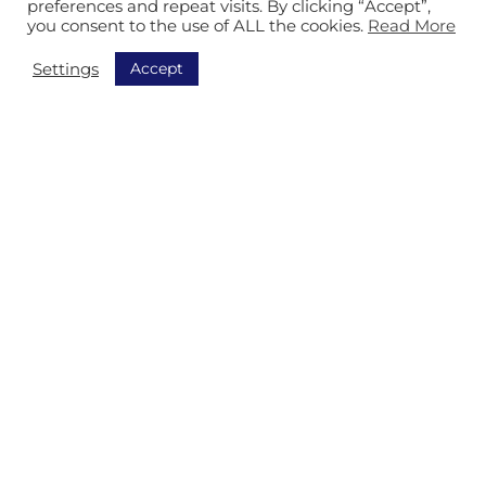
Équipement
preferences and repeat visits. By clicking “Accept”,
you consent to the use of ALL the cookies.
Read More
Track & Trace
Accept
Settings
AGV
Stockage
À propos de nous
À propos d’Isitec
Références
Informations de contact
Notre engagement RSE
Pays