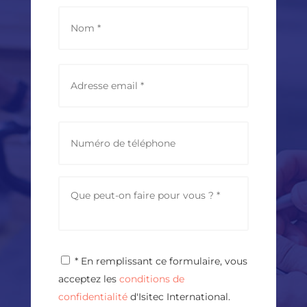
*
Nom
E
m
a
i
l
P
a
h
d
o
d
n
r
e
M
e
e
s
s
s
s
*
a
g
P
* En remplissant ce formulaire, vous
e
r
*
acceptez les
conditions de
i
v
confidentialité
d'Isitec International.