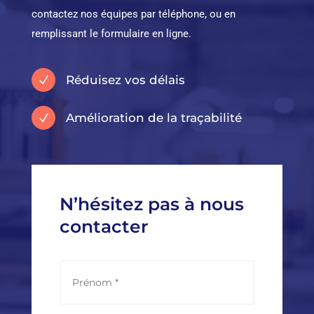
contactez nos équipes par téléphone, ou en
remplissant le formulaire en ligne.
Réduisez vos délais
N
Amélioration de la traçabilité
N
N’hésitez pas à nous
contacter
N
Prénom
a
m
e