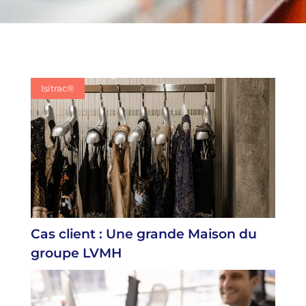
Isitrac®
Isitrac®
Isitrac®
Cas client : Une grande Maison du
groupe LVMH