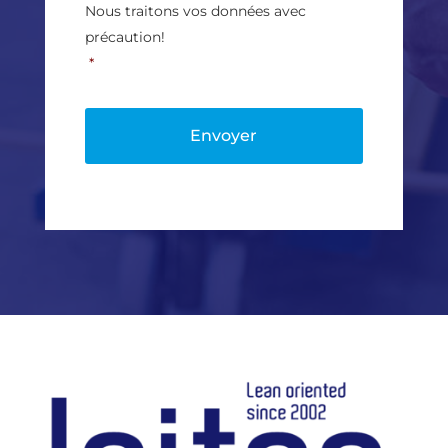
a
Nous traitons vos données avec
c
précaution!
y
P
*
o
l
i
c
y
*