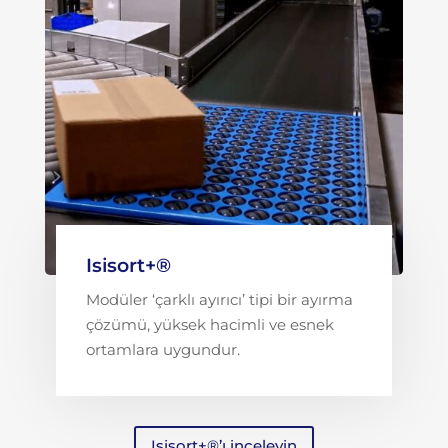
Isisort+®
Modüler ‘çarklı ayırıcı’ tipi bir ayırma
çözümü, yüksek hacimli ve esnek
ortamlara uygundur.
Isisort+®’ı inceleyin