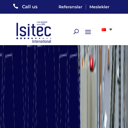

|
Call us
Referanslar
Meslekler