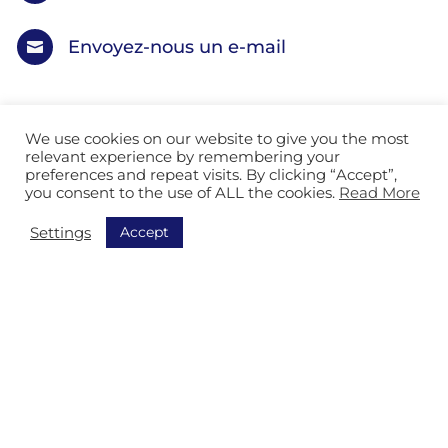
Envoyez-nous un e-mail

We use cookies on our website to give you the most
relevant experience by remembering your
preferences and repeat visits. By clicking “Accept”,
you consent to the use of ALL the cookies.
Read More
Nos solutions pour les secteurs
Accept
Settings
Services logistiques
Industrie Manufacturière
Services Automobile
Organisation postale
Service courrier
Établissement et services généraux