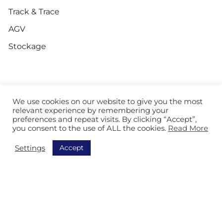
Track & Trace
AGV
Stockage
À propos de nous
We use cookies on our website to give you the most
relevant experience by remembering your
À propos d’Isitec
preferences and repeat visits. By clicking “Accept”,
you consent to the use of ALL the cookies.
Read More
Références
Accept
Settings
Informations de contact
Notre engagement RSE
Pays